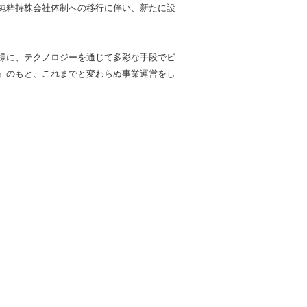
純粋持株会社体制への移行に伴い、新たに設
様に、テクノロジーを通じて多彩な手段でビ
』のもと、これまでと変わらぬ事業運営をし