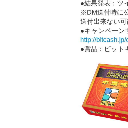
●結果発表：ツ
※DM送付時に
送付出来ない可
●キャンペーンサ
http://bitcash.j
●賞品：ビットキ