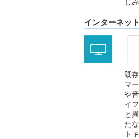
しみ
インターネット
既存
マー
や音
イフケ
と異
たな
トキ