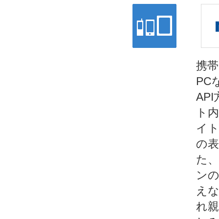
携帯
PC
AP
ト内
イト
の表
た、
ンの
えな
れ親